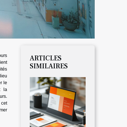
ours
ARTICLES
ient
SIMILAIRES
ités
lieu
r le
t la
urs.
 cet
rmer