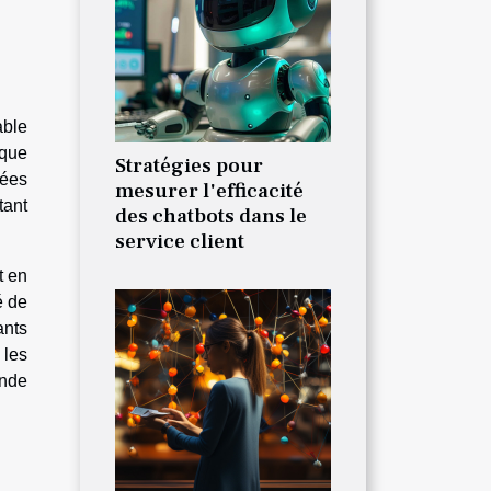
able
 que
Stratégies pour
hées
mesurer l'efficacité
tant
des chatbots dans le
service client
t en
é de
ants
 les
onde