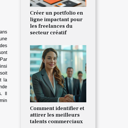
Créer un portfolio en
ligne impactant pour
les freelances du
secteur créatif
sans
 une
 des
sont
 Par
insi
soit
t la
ande
. Il
emin
Comment identifier et
attirer les meilleurs
talents commerciaux