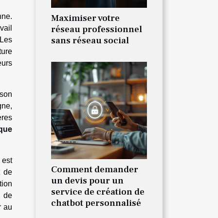
nne.
Maximiser votre
réseau professionnel
vail
sans réseau social
 Les
ture
eurs
 son
gne,
ères
que
l est
Comment demander
t de
un devis pour un
tion
service de création de
s de
chatbot personnalisé
r au