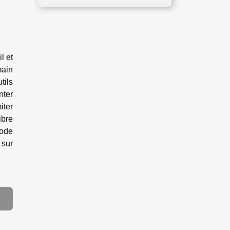
l et
main
tils
nter
iter
ibre
hode
 sur