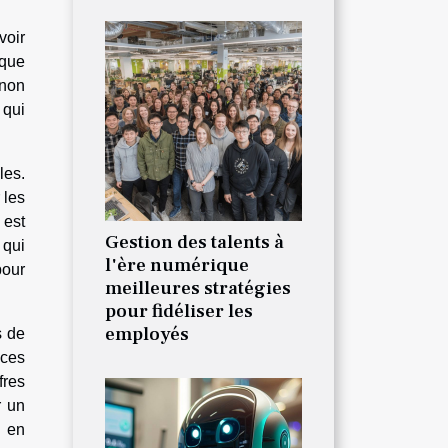
voir
ique
 non
 qui
les.
 les
 est
Gestion des talents à
 qui
l'ère numérique
pour
meilleures stratégies
pour fidéliser les
employés
s de
 ces
fres
r un
t en