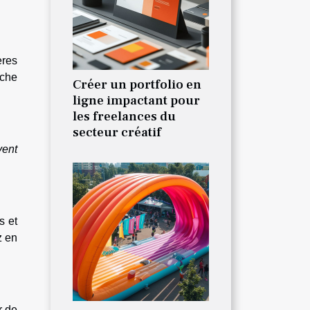
ères
uche
Créer un portfolio en
ligne impactant pour
les freelances du
secteur créatif
vent
s et
z en
r de